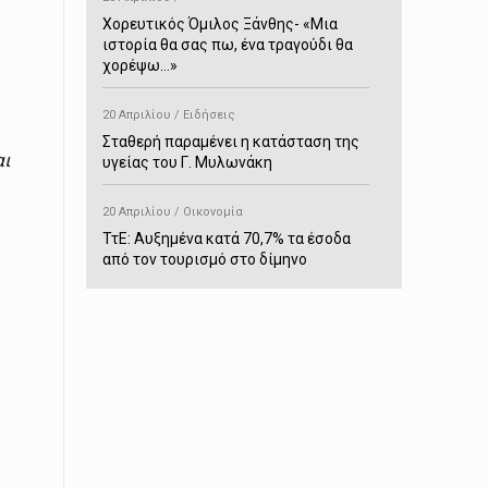
Χορευτικός Όμιλος Ξάνθης- «Mια
ιστορία θα σας πω, ένα τραγούδι θα
χορέψω…»
20 Απριλίου / Ειδήσεις
Σταθερή παραμένει η κατάσταση της
αι
υγείας του Γ. Μυλωνάκη
20 Απριλίου / Οικονομία
ΤτΕ: Αυξημένα κατά 70,7% τα έσοδα
από τον τουρισμό στο δίμηνο
Ιανουαρίου-Φεβρουαρίου
20 Απριλίου / Αστυνομικά
Συνελήφθη στο Παρανέστι για κατοχή
πιστολιού κρότου – αερίου
20 Απριλίου / Κόσμος
Ιαπωνία: Σεισμός 7,5 βαθμών –
Δεύτερο τσουνάμι ύψους 80