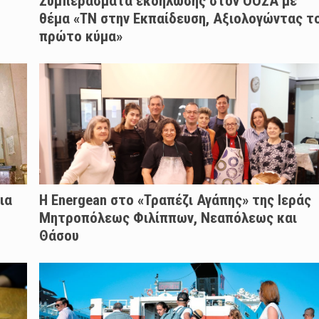
Συμπεράσματα εκδήλωσης στον ΟΟΣΑ με
θέμα «ΤΝ στην Εκπαίδευση, Αξιολογώντας τ
πρώτο κύμα»
ια
H Energean στο «Τραπέζι Αγάπης» της Ιεράς
Μητροπόλεως Φιλίππων, Νεαπόλεως και
Θάσου