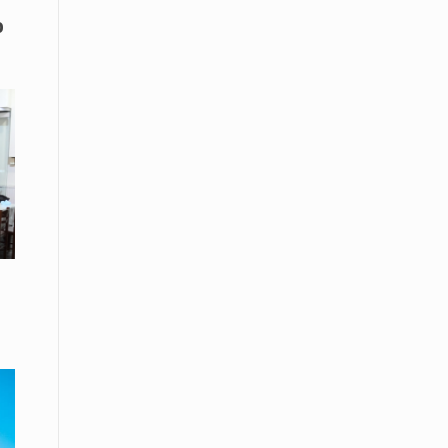
ο
08 Απριλίου / Κοινωνία
Παγκόσμια Ημέρα Ρομά -Ένα σχολείο
που δίνει φωνή, ευκαιρίες και ελπίδα
08 Απριλίου / Υγεία
Τρίκαλα: Ολιστικό πρόγραμμα
άσκησης για άτομα με νόσο
Πάρκινσον στο Πανεπιστήμιο
Θεσσαλίας
08 Απριλίου / Οικονομία
Εκτός έδρας συνεδριάσεις Δ.Σ.: το
Επιμελητήριο Ξάνθης ενισχύει την
επαφή με τους επαγγελματίες
08 Απριλίου / Άλλα Σπορ
Η Ξάνθη στον παλμό του ευρωπαϊκού
μπάσκετ U16 με το 2ο Διεθνές
Τουρνουά «Φ. Αμοιρίδης»