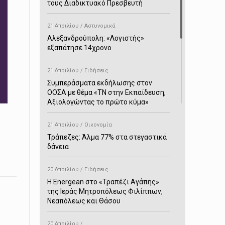
τους Διαδικτυακό Πρεσβευτή
21 Απριλίου / Αστυνομικά
Αλεξανδρούπολη: «Λογιστής»
εξαπάτησε 14χρονο
21 Απριλίου / Ειδήσεις
Συμπεράσματα εκδήλωσης στον
ΟΟΣΑ με θέμα «ΤΝ στην Εκπαίδευση,
Αξιολογώντας το πρώτο κύμα»
21 Απριλίου / Οικονομία
Τράπεζες: Άλμα 77% στα στεγαστικά
δάνεια
20 Απριλίου / Ειδήσεις
H Energean στο «Τραπέζι Αγάπης»
της Ιεράς Μητροπόλεως Φιλίππων,
Νεαπόλεως και Θάσου
20 Απριλίου /