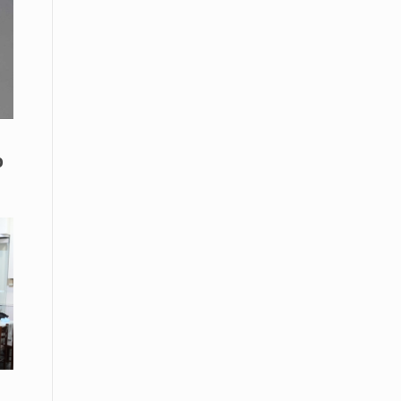
Το Μουσικό Σχολείο Ξάνθης σας
προσκαλεί στο σεμινάριο Χρήστου
Καλκάνη, «Get into the Music»
15 Απριλίου /
Υπογράφεται σήμερα η σύμβαση για
ερευνητική γεώτρηση στο Ιόνιο
ο
15 Απριλίου /
Φυλάκιση 2,5 ετών σε δημοσιογράφο
στην Τουρκία για «διασπορά
παραπλανητικών πληροφοριών»
15 Απριλίου / Ειδήσεις
Νεφώσεις παροδικά αυξημένες σε
όλη τη χώρα – Αφρικανική σκόνη στα
κεντρικά και τα νότια
15 Απριλίου / Ελλάδα
Κλιμακώνουν τις κινητοποιήσεις
τους οι κτηνοτρόφοι της Λέσβου