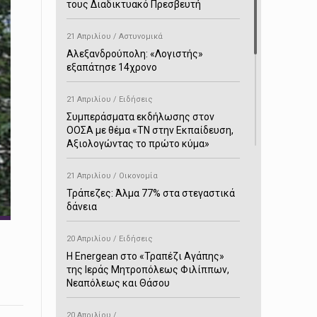
τους Διαδικτυακό Πρεσβευτή
21 Απριλίου / Αστυνομικά
Αλεξανδρούπολη: «Λογιστής»
εξαπάτησε 14χρονο
21 Απριλίου / Ειδήσεις
Συμπεράσματα εκδήλωσης στον
ΟΟΣΑ με θέμα «ΤΝ στην Εκπαίδευση,
Αξιολογώντας το πρώτο κύμα»
21 Απριλίου / Οικονομία
Τράπεζες: Άλμα 77% στα στεγαστικά
δάνεια
20 Απριλίου / Ειδήσεις
H Energean στο «Τραπέζι Αγάπης»
της Ιεράς Μητροπόλεως Φιλίππων,
Νεαπόλεως και Θάσου
20 Απριλίου /