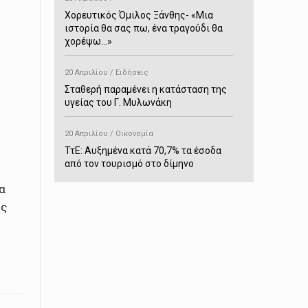
Χορευτικός Όμιλος Ξάνθης- «Mια
ιστορία θα σας πω, ένα τραγούδι θα
χορέψω…»
20 Απριλίου / Ειδήσεις
Σταθερή παραμένει η κατάσταση της
υγείας του Γ. Μυλωνάκη
20 Απριλίου / Οικονομία
ΤτΕ: Αυξημένα κατά 70,7% τα έσοδα
από τον τουρισμό στο δίμηνο
Ιανουαρίου-Φεβρουαρίου
α
ης
20 Απριλίου / Αστυνομικά
Συνελήφθη στο Παρανέστι για κατοχή
πιστολιού κρότου – αερίου
20 Απριλίου / Κόσμος
Ιαπωνία: Σεισμός 7,5 βαθμών –
Δεύτερο τσουνάμι ύψους 80