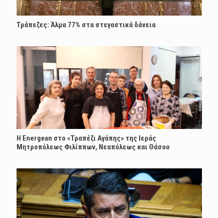
Τράπεζες: Άλμα 77% στα στεγαστικά δάνεια
H Energean στο «Τραπέζι Αγάπης» της Ιεράς
Μητροπόλεως Φιλίππων, Νεαπόλεως και Θάσου