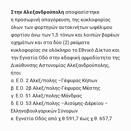
Στην Αλεξανδρούπολη
αποφασίστηκε
η προσωρινή απαγόρευση, της κυκλοφορίας
όλων των φορτηγών αυτοκινήτων ωφέλιμου
φορτίου άνω των 1,5 τόνων και λοιπών βαρέων
οχημάτων και στα δύο (2) ρεύματα
κυκλοφορίας σε ολόκληρο το Εθνικό Δίκτυο και
την Εγνατία Οδό στην εδαφική αρμοδίοτητα της
Διεύθυνσης Αστυνομίας Αλεξανδρούπολης,
ήτοι:
α. Ε.Ο. 2 Αλεξ/πολης –Γέφυρας Κήπων
β. Ε.Ο. 2β Αλεξ/πολης-Γέφυρας Μέστης
γ. Ε.Ο. 51 Αλεξ/πολης-Μάνδρας
δ. Ε.Ο. 53 Αλεξ/πολης –Αισύμης-Δέρείου –
Ελληνοβουλγαρικών Σύνορων
ε. Εγνατία Οδός από χ.θ.591,7 έως χ.θ. 657,7