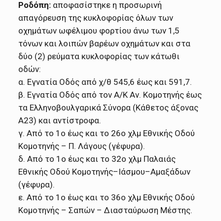
Ροδόπη:
αποφασίστηκε η προσωρινή
απαγόρευση της κυκλοφορίας όλων των
οχημάτων ωφέλιμου φορτίου άνω των 1,5
τόνων και λοιπών βαρέων οχημάτων και στα
δύο (2) ρεύματα κυκλοφορίας των κάτωθι
οδών:
α. Εγνατία Οδός από χ/θ 545,6 έως και 591,7.
β. Εγνατία Οδός από τον Α/Κ Αν. Κομοτηνής έως
τα Ελληνοβουλγαρικά Σύνορα (Κάθετος άξονας
Α23) και αντίστροφα.
γ. Από το 1ο έως και το 26ο χλμ Εθνικής Οδού
Κομοτηνής – Π. Λάγους (γέφυρα).
δ. Από το 1ο έως και το 32ο χλμ Παλαιάς
Εθνικής Οδού Κομοτηνής–Ιάσμου–Αμαξάδων
(γέφυρα).
ε. Από το 1ο έως και το 36ο χλμ Εθνικής Οδού
Κομοτηνής – Σαπών – Διασταύρωση Μέστης.