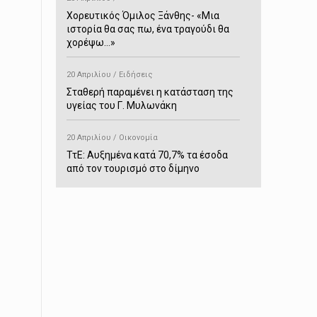
Χορευτικός Όμιλος Ξάνθης- «Mια
ιστορία θα σας πω, ένα τραγούδι θα
χορέψω…»
20 Απριλίου / Ειδήσεις
Σταθερή παραμένει η κατάσταση της
υγείας του Γ. Μυλωνάκη
20 Απριλίου / Οικονομία
ΤτΕ: Αυξημένα κατά 70,7% τα έσοδα
από τον τουρισμό στο δίμηνο
Ιανουαρίου-Φεβρουαρίου
20 Απριλίου / Αστυνομικά
Συνελήφθη στο Παρανέστι για κατοχή
πιστολιού κρότου – αερίου
20 Απριλίου / Κόσμος
Ιαπωνία: Σεισμός 7,5 βαθμών –
Δεύτερο τσουνάμι ύψους 80