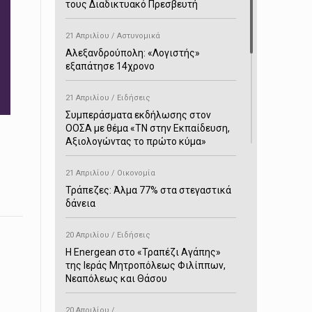
τους Διαδικτυακό Πρεσβευτή
21 Απριλίου / Αστυνομικά
Αλεξανδρούπολη: «Λογιστής»
εξαπάτησε 14χρονο
21 Απριλίου / Ειδήσεις
Συμπεράσματα εκδήλωσης στον
ΟΟΣΑ με θέμα «ΤΝ στην Εκπαίδευση,
Αξιολογώντας το πρώτο κύμα»
21 Απριλίου / Οικονομία
Τράπεζες: Άλμα 77% στα στεγαστικά
δάνεια
20 Απριλίου / Ειδήσεις
H Energean στο «Τραπέζι Αγάπης»
της Ιεράς Μητροπόλεως Φιλίππων,
Νεαπόλεως και Θάσου
20 Απριλίου /