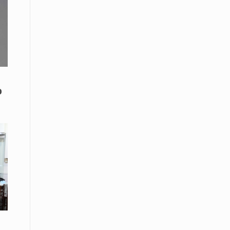
08 Απριλίου / Κοινωνία
Παγκόσμια Ημέρα Ρομά -Ένα σχολείο
που δίνει φωνή, ευκαιρίες και ελπίδα
08 Απριλίου / Υγεία
Τρίκαλα: Ολιστικό πρόγραμμα
άσκησης για άτομα με νόσο
ο
Πάρκινσον στο Πανεπιστήμιο
Θεσσαλίας
08 Απριλίου / Οικονομία
Εκτός έδρας συνεδριάσεις Δ.Σ.: το
Επιμελητήριο Ξάνθης ενισχύει την
επαφή με τους επαγγελματίες
08 Απριλίου / Άλλα Σπορ
Η Ξάνθη στον παλμό του ευρωπαϊκού
μπάσκετ U16 με το 2ο Διεθνές
Τουρνουά «Φ. Αμοιρίδης»