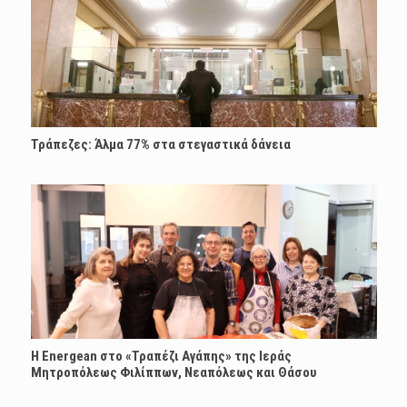
Τράπεζες: Άλμα 77% στα στεγαστικά δάνεια
H Energean στο «Τραπέζι Αγάπης» της Ιεράς
Μητροπόλεως Φιλίππων, Νεαπόλεως και Θάσου