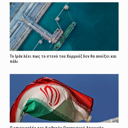
Το Ιράν λέει πως το στενό του Χορμούζ δεν θα ανοίξει και
πάλι