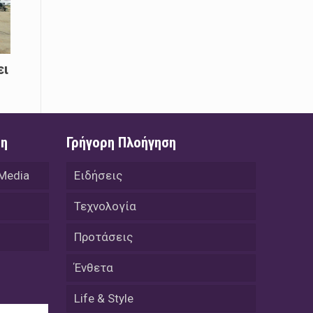
08 Απριλίου / Κοινωνία
Energean: Και φέτος στο πλευρό της
Ενορίας του Αγίου Γρηγορίου του
Θεολόγου στη Νέα Καρβάλη
ει
08 Απριλίου /
Με επιτυχία ολοκληρώθηκε το
Thrace Negotiations Tournament
2026
ση
Γρήγορη Πλοήγηση
08 Απριλίου /
 Media
Ειδήσεις
Άστατος ο καιρός τις ημέρες του
Πάσχα
Τεχνολογία
08 Απριλίου / Οικονομία
Προτάσεις
Κάτω από τα 100 δολάρια το
πετρέλαιο – Πτώση 20% στην τιμή
Ένθετα
του ευρωπαϊκού αερίου
Life & Style
08 Απριλίου / Κοινωνία