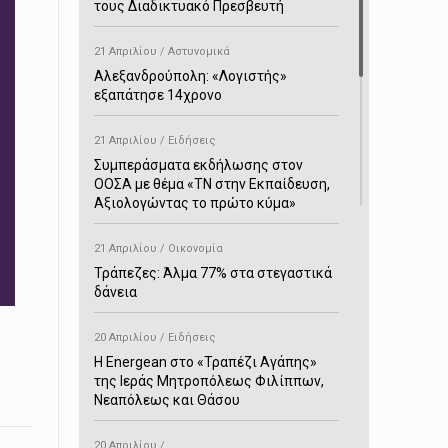
τους Διαδικτυακό Πρεσβευτή
21 Απριλίου / Αστυνομικά
Αλεξανδρούπολη: «Λογιστής»
εξαπάτησε 14χρονο
21 Απριλίου / Ειδήσεις
Συμπεράσματα εκδήλωσης στον
ΟΟΣΑ με θέμα «ΤΝ στην Εκπαίδευση,
Αξιολογώντας το πρώτο κύμα»
21 Απριλίου / Οικονομία
Τράπεζες: Άλμα 77% στα στεγαστικά
δάνεια
20 Απριλίου / Ειδήσεις
H Energean στο «Τραπέζι Αγάπης»
της Ιεράς Μητροπόλεως Φιλίππων,
Νεαπόλεως και Θάσου
20 Απριλίου /