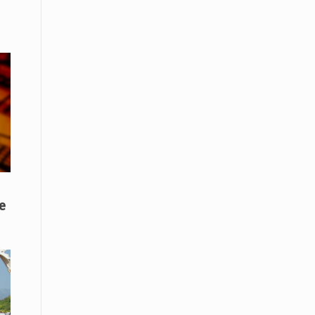
ο
08 Απριλίου / Κοινωνία
Παγκόσμια Ημέρα Ρομά -Ένα σχολείο
που δίνει φωνή, ευκαιρίες και ελπίδα
08 Απριλίου / Υγεία
Τρίκαλα: Ολιστικό πρόγραμμα
άσκησης για άτομα με νόσο
Πάρκινσον στο Πανεπιστήμιο
Θεσσαλίας
08 Απριλίου / Οικονομία
Εκτός έδρας συνεδριάσεις Δ.Σ.: το
e
Επιμελητήριο Ξάνθης ενισχύει την
επαφή με τους επαγγελματίες
08 Απριλίου / Άλλα Σπορ
Η Ξάνθη στον παλμό του ευρωπαϊκού
μπάσκετ U16 με το 2ο Διεθνές
Τουρνουά «Φ. Αμοιρίδης»