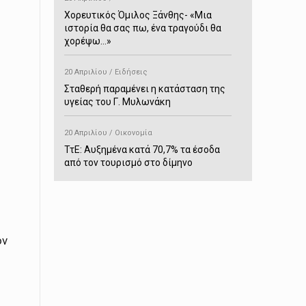
Χορευτικός Όμιλος Ξάνθης- «Mια
ιστορία θα σας πω, ένα τραγούδι θα
χορέψω…»
20 Απριλίου / Ειδήσεις
Σταθερή παραμένει η κατάσταση της
υγείας του Γ. Μυλωνάκη
20 Απριλίου / Οικονομία
ΤτΕ: Αυξημένα κατά 70,7% τα έσοδα
από τον τουρισμό στο δίμηνο
Ιανουαρίου-Φεβρουαρίου
20 Απριλίου / Αστυνομικά
Συνελήφθη στο Παρανέστι για κατοχή
πιστολιού κρότου – αερίου
ον
20 Απριλίου / Κόσμος
Ιαπωνία: Σεισμός 7,5 βαθμών –
Δεύτερο τσουνάμι ύψους 80