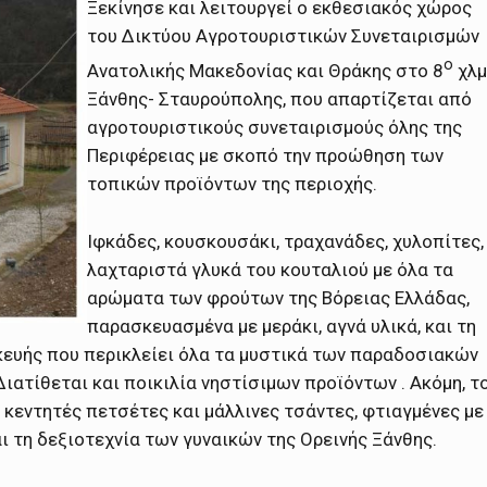
Ξεκίνησε και λειτουργεί ο εκθεσιακός χώρος
του Δικτύου Αγροτουριστικών Συνεταιρισμών
ο
Ανατολικής Μακεδονίας και Θράκης στο 8
χλμ
Ξάνθης- Σταυρούπολης, που απαρτίζεται από
αγροτουριστικούς συνεταιρισμούς όλης της
Περιφέρειας με σκοπό την προώθηση των
τοπικών προϊόντων της περιοχής.
Ιφκάδες, κουσκουσάκι, τραχανάδες, χυλοπίτες,
λαχταριστά γλυκά του κουταλιού με όλα τα
αρώματα των φρούτων της Βόρειας Ελλάδας,
παρασκευασμένα με μεράκι, αγνά υλικά, και τη
υής που περικλείει όλα τα μυστικά των παραδοσιακών
ιατίθεται και ποικιλία νηστίσιμων προϊόντων . Ακόμη, τ
 κεντητές πετσέτες και μάλλινες τσάντες, φτιαγμένες με
ι τη δεξιοτεχνία των γυναικών της Ορεινής Ξάνθης.