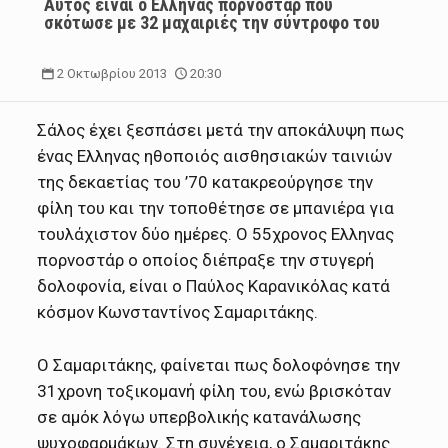
Αυτός είναι ο Ελληνας πορνοστάρ που
σκότωσε με 32 μαχαιριές την σύντροφο του
2 Οκτωβρίου 2013
20:30
Σάλος έχει ξεσπάσει μετά την αποκάλυψη πως
ένας Ελληνας ηθοποιός αισθησιακών ταινιών
της δεκαετίας του ’70 κατακρεούργησε την
φίλη του και την τοποθέτησε σε μπανιέρα για
τουλάχιστον δύο ημέρες. Ο 55χρονος Ελληνας
πορνοστάρ ο οποίος διέπραξε την στυγερή
δολοφονία, είναι ο Παύλος Καρανικόλας κατά
κόσμον Κωνσταντίνος Σαμαριτάκης.
Ο Σαμαριτάκης, φαίνεται πως δολοφόνησε την
31χρονη τοξικομανή φίλη του, ενώ βρισκόταν
σε αμόκ λόγω υπερβολικής κατανάλωσης
ψυχοφαρμάκων. Στη συνέχεια, ο Σαμαριτάκης