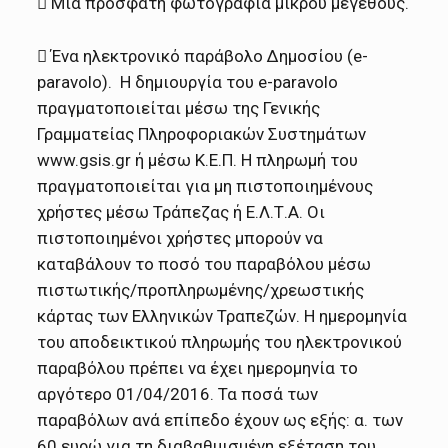
 Μία πρόσφατη φωτογραφία μικρού μεγέθους.
 Ένα ηλεκτρονικό παράβολο Δημοσίου (e-
paravolo). Η δημιουργία του e-paravolo
πραγματοποιείται μέσω της Γενικής
Γραμματείας Πληροφοριακών Συστημάτων
www.gsis.gr ή μέσω Κ.Ε.Π. Η πληρωμή του
πραγματοποιείται για μη πιστοποιημένους
χρήστες μέσω Τράπεζας ή Ε.Λ.Τ.Α. Οι
πιστοποιημένοι χρήστες μπορούν να
καταβάλουν το ποσό του παραβόλου μέσω
πιστωτικής/προπληρωμένης/χρεωστικής
κάρτας των Ελληνικών Τραπεζών. Η ημερομηνία
του αποδεικτικού πληρωμής του ηλεκτρονικού
παραβόλου πρέπει να έχει ημερομηνία το
αργότερο 01/04/2016. Τα ποσά των
παραβόλων ανά επίπεδο έχουν ως εξής: α. των
60 ευρώ για τη διαβαθμισμένη εξέταση του