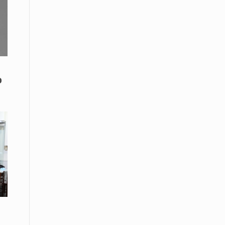
Το Μουσικό Σχολείο Ξάνθης σας
προσκαλεί στο σεμινάριο Χρήστου
Καλκάνη, «Get into the Music»
15 Απριλίου /
Υπογράφεται σήμερα η σύμβαση για
ερευνητική γεώτρηση στο Ιόνιο
ο
15 Απριλίου /
Φυλάκιση 2,5 ετών σε δημοσιογράφο
στην Τουρκία για «διασπορά
παραπλανητικών πληροφοριών»
15 Απριλίου / Ειδήσεις
Νεφώσεις παροδικά αυξημένες σε
όλη τη χώρα – Αφρικανική σκόνη στα
κεντρικά και τα νότια
15 Απριλίου / Ελλάδα
Κλιμακώνουν τις κινητοποιήσεις
τους οι κτηνοτρόφοι της Λέσβου