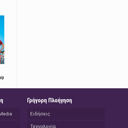
08 Απριλίου / Κοινωνία
Παγκόσμια Ημέρα Ρομά -Ένα σχολείο
που δίνει φωνή, ευκαιρίες και ελπίδα
08 Απριλίου / Υγεία
Τρίκαλα: Ολιστικό πρόγραμμα
άσκησης για άτομα με νόσο
Πάρκινσον στο Πανεπιστήμιο
Θεσσαλίας
08 Απριλίου / Οικονομία
ου
Εκτός έδρας συνεδριάσεις Δ.Σ.: το
Επιμελητήριο Ξάνθης ενισχύει την
επαφή με τους επαγγελματίες
ση
Γρήγορη Πλοήγηση
08 Απριλίου / Άλλα Σπορ
Η Ξάνθη στον παλμό του ευρωπαϊκού
 Media
Ειδήσεις
μπάσκετ U16 με το 2ο Διεθνές
Τουρνουά «Φ. Αμοιρίδης»
Τεχνολογία