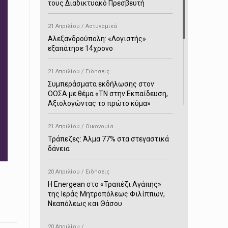
τους Διαδικτυακό Πρεσβευτή
21 Απριλίου / Αστυνομικά
Αλεξανδρούπολη: «Λογιστής»
εξαπάτησε 14χρονο
21 Απριλίου / Ειδήσεις
Συμπεράσματα εκδήλωσης στον
ΟΟΣΑ με θέμα «ΤΝ στην Εκπαίδευση,
Αξιολογώντας το πρώτο κύμα»
21 Απριλίου / Οικονομία
Τράπεζες: Άλμα 77% στα στεγαστικά
δάνεια
20 Απριλίου / Ειδήσεις
H Energean στο «Τραπέζι Αγάπης»
της Ιεράς Μητροπόλεως Φιλίππων,
Νεαπόλεως και Θάσου
20 Απριλίου /