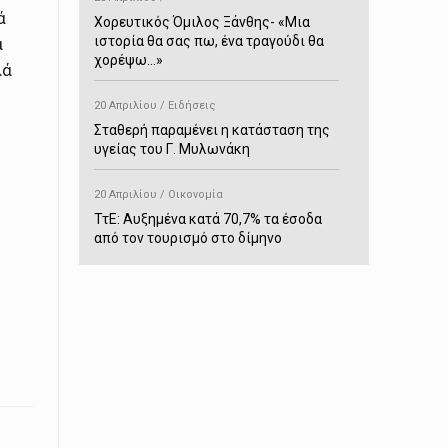
ά
Χορευτικός Όμιλος Ξάνθης- «Mια
ιστορία θα σας πω, ένα τραγούδι θα
α
χορέψω…»
λά
20 Απριλίου / Ειδήσεις
Σταθερή παραμένει η κατάσταση της
υγείας του Γ. Μυλωνάκη
20 Απριλίου / Οικονομία
ΤτΕ: Αυξημένα κατά 70,7% τα έσοδα
από τον τουρισμό στο δίμηνο
Ιανουαρίου-Φεβρουαρίου
20 Απριλίου / Αστυνομικά
Συνελήφθη στο Παρανέστι για κατοχή
πιστολιού κρότου – αερίου
20 Απριλίου / Κόσμος
Ιαπωνία: Σεισμός 7,5 βαθμών –
Δεύτερο τσουνάμι ύψους 80