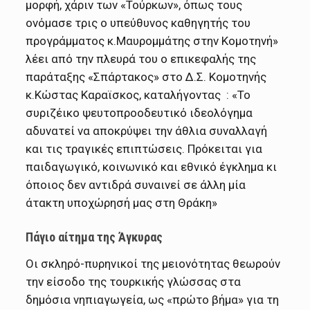
μορφή, χάριν των «Τούρκων», όπως τους
ονόμασε τρις ο υπεύθυνος καθηγητής του
προγράμματος κ.Μαυρομμάτης στην Κομοτηνή»
λέει από την πλευρά του ο επικεφαλής της
παράταξης «Σπάρτακος» στο Δ.Σ. Κομοτηνής
κ.Κώστας Καραϊσκος, καταλήγοντας : «Το
συριζέικο ψευτοπροοδευτικό ιδεολόγημα
αδυνατεί να αποκρύψει την άθλια συναλλαγή
και τις τραγικές επιπτώσεις. Πρόκειται για
παιδαγωγικό, κοινωνικό και εθνικό έγκλημα κι
όποιος δεν αντιδρά συναινεί σε άλλη μία
άτακτη υποχώρησή μας στη Θράκη»
Πάγιο αίτημα της Άγκυρας
Οι σκληρό-πυρηνικοί της μειονότητας θεωρούν
την είσοδο της τουρκικής γλώσσας στα
δημόσια νηπιαγωγεία, ως «πρώτο βήμα» για τη