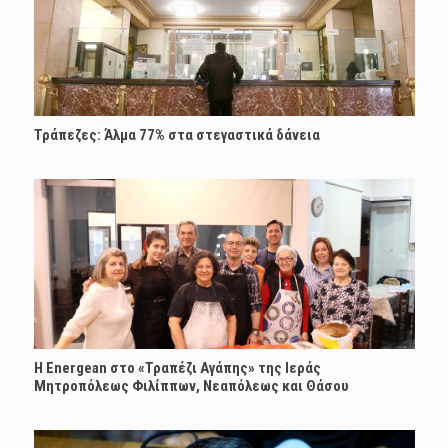
Τράπεζες: Άλμα 77% στα στεγαστικά δάνεια
H Energean στο «Τραπέζι Αγάπης» της Ιεράς
Μητροπόλεως Φιλίππων, Νεαπόλεως και Θάσου