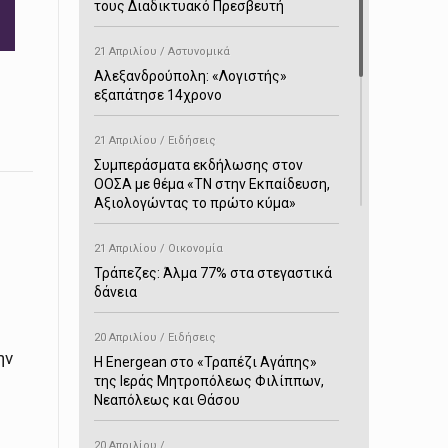
τους Διαδικτυακό Πρεσβευτή
21 Απριλίου / Αστυνομικά
Αλεξανδρούπολη: «Λογιστής»
εξαπάτησε 14χρονο
21 Απριλίου / Ειδήσεις
Συμπεράσματα εκδήλωσης στον
ΟΟΣΑ με θέμα «ΤΝ στην Εκπαίδευση,
Αξιολογώντας το πρώτο κύμα»
21 Απριλίου / Οικονομία
Τράπεζες: Άλμα 77% στα στεγαστικά
δάνεια
20 Απριλίου / Ειδήσεις
ην
H Energean στο «Τραπέζι Αγάπης»
της Ιεράς Μητροπόλεως Φιλίππων,
Νεαπόλεως και Θάσου
20 Απριλίου /