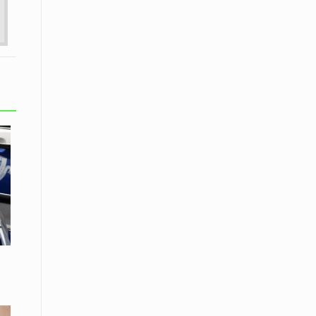
εκατοστών
20 Απριλίου / Ειδήσεις
Παρουσίαση του Κοινού
Προγράμματος Μεταπτυχιακών
Σπουδών «Evolutionary Medicine» από
το Δημοκρίτειο Πανεπιστήμιο
Θράκης
20 Απριλίου / Οικονομία
Μείωση 4,6% σημείωσε ο γενικός
δείκτης κύκλου εργασιών στη
βιομηχανία τον Φεβρουάριο εφέτος
ανακοίνωσε η ΕΛΣΤΑΤ
20 Απριλίου / Ειδήσεις
Λειβαδίτης Ξάνθης: Πώς η πατάτα
«εκμεταλλεύτηκε» την κληρονομιά
των Παγετώνων
20 Απριλίου /