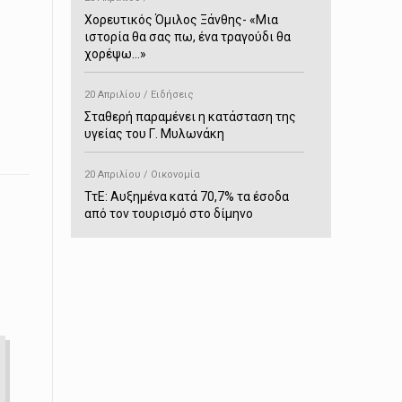
Χορευτικός Όμιλος Ξάνθης- «Mια
ιστορία θα σας πω, ένα τραγούδι θα
χορέψω…»
20 Απριλίου / Ειδήσεις
Σταθερή παραμένει η κατάσταση της
υγείας του Γ. Μυλωνάκη
20 Απριλίου / Οικονομία
ΤτΕ: Αυξημένα κατά 70,7% τα έσοδα
από τον τουρισμό στο δίμηνο
Ιανουαρίου-Φεβρουαρίου
20 Απριλίου / Αστυνομικά
Συνελήφθη στο Παρανέστι για κατοχή
πιστολιού κρότου – αερίου
20 Απριλίου / Κόσμος
Ιαπωνία: Σεισμός 7,5 βαθμών –
Δεύτερο τσουνάμι ύψους 80