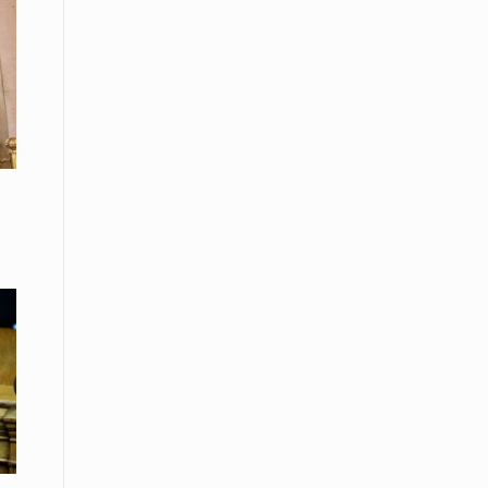
Το Μουσικό Σχολείο Ξάνθης σας
προσκαλεί στο σεμινάριο Χρήστου
Καλκάνη, «Get into the Music»
15 Απριλίου /
Υπογράφεται σήμερα η σύμβαση για
ερευνητική γεώτρηση στο Ιόνιο
15 Απριλίου /
Φυλάκιση 2,5 ετών σε δημοσιογράφο
στην Τουρκία για «διασπορά
παραπλανητικών πληροφοριών»
15 Απριλίου / Ειδήσεις
Νεφώσεις παροδικά αυξημένες σε
όλη τη χώρα – Αφρικανική σκόνη στα
κεντρικά και τα νότια
15 Απριλίου / Ελλάδα
Κλιμακώνουν τις κινητοποιήσεις
τους οι κτηνοτρόφοι της Λέσβου