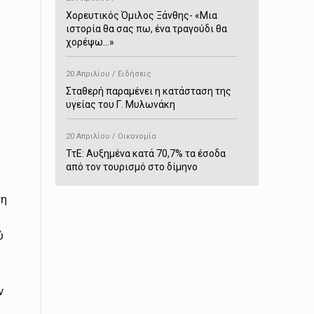
Χορευτικός Όμιλος Ξάνθης- «Mια
ιστορία θα σας πω, ένα τραγούδι θα
χορέψω…»
20 Απριλίου / Ειδήσεις
Σταθερή παραμένει η κατάσταση της
υγείας του Γ. Μυλωνάκη
20 Απριλίου / Οικονομία
ΤτΕ: Αυξημένα κατά 70,7% τα έσοδα
από τον τουρισμό στο δίμηνο
Ιανουαρίου-Φεβρουαρίου
τη
20 Απριλίου / Αστυνομικά
Συνελήφθη στο Παρανέστι για κατοχή
ύ
πιστολιού κρότου – αερίου
20 Απριλίου / Κόσμος
ν
Ιαπωνία: Σεισμός 7,5 βαθμών –
Δεύτερο τσουνάμι ύψους 80