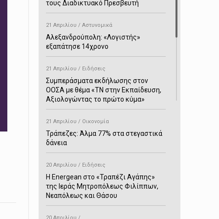
τους Διαδικτυακό Πρεσβευτή
21 Απριλίου / Αστυνομικά
Αλεξανδρούπολη: «Λογιστής»
εξαπάτησε 14χρονο
21 Απριλίου / Ειδήσεις
Συμπεράσματα εκδήλωσης στον
ΟΟΣΑ με θέμα «ΤΝ στην Εκπαίδευση,
Αξιολογώντας το πρώτο κύμα»
21 Απριλίου / Οικονομία
Τράπεζες: Άλμα 77% στα στεγαστικά
δάνεια
20 Απριλίου / Ειδήσεις
H Energean στο «Τραπέζι Αγάπης»
της Ιεράς Μητροπόλεως Φιλίππων,
Νεαπόλεως και Θάσου
20 Απριλίου /