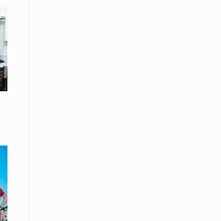
08 Απριλίου / Κοινωνία
Παγκόσμια Ημέρα Ρομά -Ένα σχολείο
που δίνει φωνή, ευκαιρίες και ελπίδα
08 Απριλίου / Υγεία
Τρίκαλα: Ολιστικό πρόγραμμα
άσκησης για άτομα με νόσο
Πάρκινσον στο Πανεπιστήμιο
Θεσσαλίας
08 Απριλίου / Οικονομία
Εκτός έδρας συνεδριάσεις Δ.Σ.: το
Επιμελητήριο Ξάνθης ενισχύει την
επαφή με τους επαγγελματίες
08 Απριλίου / Άλλα Σπορ
Η Ξάνθη στον παλμό του ευρωπαϊκού
μπάσκετ U16 με το 2ο Διεθνές
Τουρνουά «Φ. Αμοιρίδης»