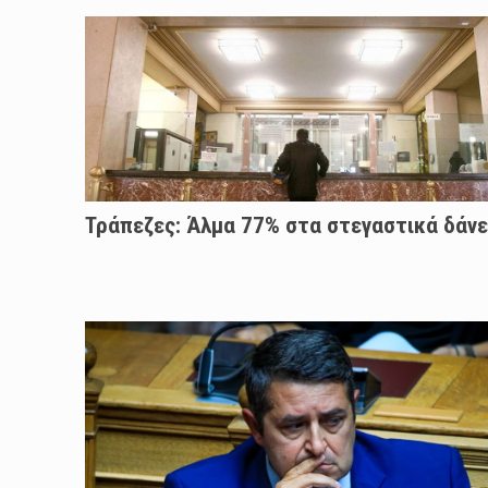
Τράπεζες: Άλμα 77% στα στεγαστικά δάνε