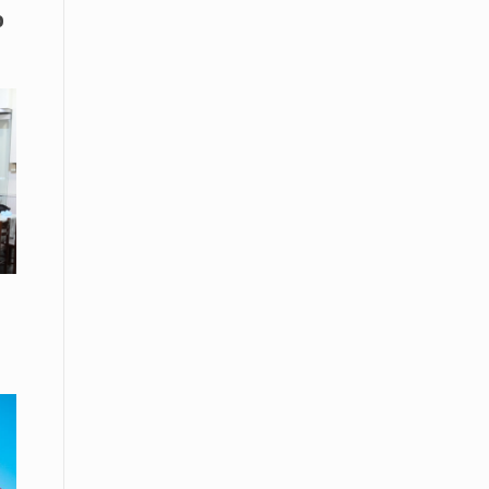
Μικρές πράξεις φροντίδας για
ο
αδέσποτες γάτες από μαθητές στο
Κάτω Νευροκόπι
07 Απριλίου / Κοινωνία
Το «Τρίτο Μέρος»: Γιατί η οικογένεια
του 2026 αναζητά το καταφύγιό της
στα Νεστοχώρια
06 Απριλίου / Κοινωνία
Δήμος Ξάνθης και Πυροσβεστική
Υπηρεσία: Κοινή δράση ενημέρωσης
και ετοιμότητας για την αντιπυρική
περίοδο 2026
06 Απριλίου /
Ο Δήμαρχος Αβδήρων συγχαίρει τους
ποδοσφαιριστές, τους προπονητές
και τις διοικήσεις των
Ποδοσφαιρικών Συλλόγων ΠΑΥΛΟΣ
ΜΕΛΑΣ ΚΟΥΤΣΟΥ & ΑΤΛΑΣ ΣΕΛΙΝΟΥ