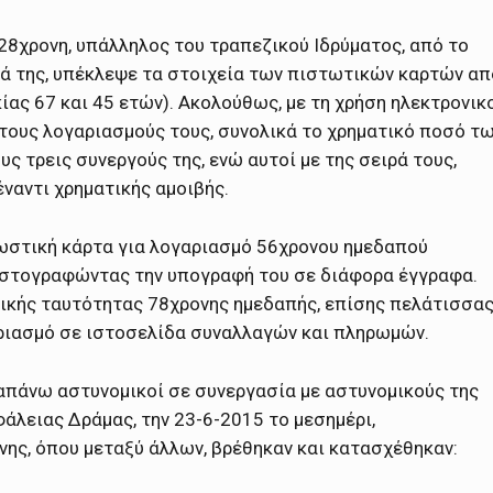
28χρονη, υπάλληλος του τραπεζικού Ιδρύματος, από το
τά της, υπέκλεψε τα στοιχεία των πιστωτικών καρτών απ
κίας 67 και 45 ετών). Ακολούθως, με τη χρήση ηλεκτρονικ
 τους λογαριασμούς τους, συνολικά το χρηματικό ποσό τ
ς τρεις συνεργούς της, ενώ αυτοί με της σειρά τους,
έναντι χρηματικής αμοιβής.
ωστική κάρτα για λογαριασμό 56χρονου ημεδαπού
λαστογραφώντας την υπογραφή του σε διάφορα έγγραφα.
μικής ταυτότητας 78χρονης ημεδαπής, επίσης πελάτισσα
αριασμό σε ιστοσελίδα συναλλαγών και πληρωμών.
απάνω αστυνομικοί σε συνεργασία με αστυνομικούς της
λειας Δράμας, την 23-6-2015 το μεσημέρι,
νης, όπου μεταξύ άλλων, βρέθηκαν και κατασχέθηκαν: