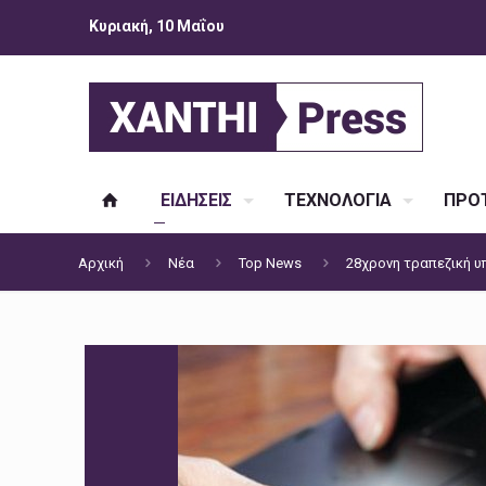
Κυριακή, 10 Μαΐου
ΕΙΔΗΣΕΙΣ
ΤΕΧΝΟΛΟΓΙΑ
ΠΡΟΤ
Αρχική
Νέα
Top News
28χρονη τραπεζική υ