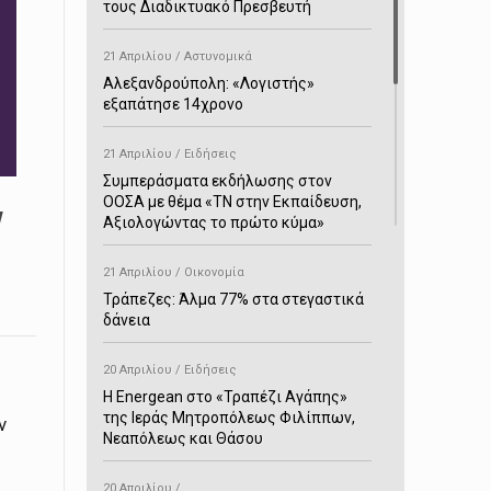
τους Διαδικτυακό Πρεσβευτή
21 Απριλίου / Αστυνομικά
Αλεξανδρούπολη: «Λογιστής»
εξαπάτησε 14χρονο
21 Απριλίου / Ειδήσεις
Συμπεράσματα εκδήλωσης στον
ΟΟΣΑ με θέμα «ΤΝ στην Εκπαίδευση,
ν
Αξιολογώντας το πρώτο κύμα»
21 Απριλίου / Οικονομία
Τράπεζες: Άλμα 77% στα στεγαστικά
δάνεια
20 Απριλίου / Ειδήσεις
H Energean στο «Τραπέζι Αγάπης»
της Ιεράς Μητροπόλεως Φιλίππων,
ων
Νεαπόλεως και Θάσου
20 Απριλίου /