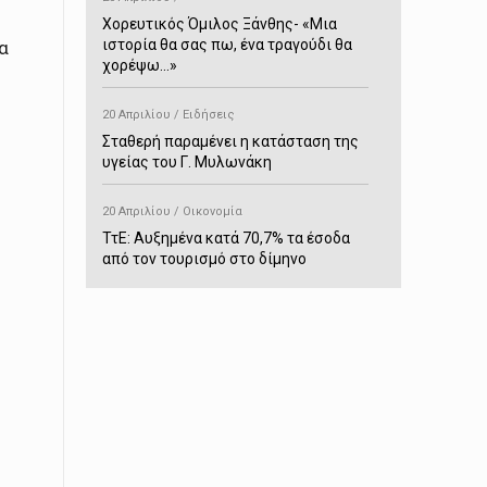
Χορευτικός Όμιλος Ξάνθης- «Mια
ιστορία θα σας πω, ένα τραγούδι θα
α
χορέψω…»
20 Απριλίου / Ειδήσεις
Σταθερή παραμένει η κατάσταση της
υγείας του Γ. Μυλωνάκη
20 Απριλίου / Οικονομία
ΤτΕ: Αυξημένα κατά 70,7% τα έσοδα
από τον τουρισμό στο δίμηνο
Ιανουαρίου-Φεβρουαρίου
20 Απριλίου / Αστυνομικά
Συνελήφθη στο Παρανέστι για κατοχή
πιστολιού κρότου – αερίου
20 Απριλίου / Κόσμος
Ιαπωνία: Σεισμός 7,5 βαθμών –
Δεύτερο τσουνάμι ύψους 80