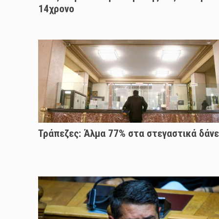
14χρονο
Τράπεζες: Άλμα 77% στα στεγαστικά δάνε