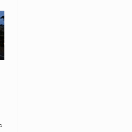
εκατοστών
20 Απριλίου / Ειδήσεις
Παρουσίαση του Κοινού
Προγράμματος Μεταπτυχιακών
Σπουδών «Evolutionary Medicine» από
το Δημοκρίτειο Πανεπιστήμιο
Θράκης
20 Απριλίου / Οικονομία
Μείωση 4,6% σημείωσε ο γενικός
δείκτης κύκλου εργασιών στη
βιομηχανία τον Φεβρουάριο εφέτος
ανακοίνωσε η ΕΛΣΤΑΤ
20 Απριλίου / Ειδήσεις
Λειβαδίτης Ξάνθης: Πώς η πατάτα
«εκμεταλλεύτηκε» την κληρονομιά
των Παγετώνων
4
20 Απριλίου /