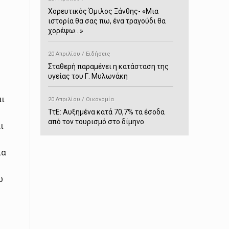
Χορευτικός Όμιλος Ξάνθης- «Mια
ιστορία θα σας πω, ένα τραγούδι θα
χορέψω…»
20 Απριλίου / Ειδήσεις
Σταθερή παραμένει η κατάσταση της
υγείας του Γ. Μυλωνάκη
αι
20 Απριλίου / Οικονομία
ΤτΕ: Αυξημένα κατά 70,7% τα έσοδα
από τον τουρισμό στο δίμηνο
ι
Ιανουαρίου-Φεβρουαρίου
ια
20 Απριλίου / Αστυνομικά
Συνελήφθη στο Παρανέστι για κατοχή
πιστολιού κρότου – αερίου
ώ
20 Απριλίου / Κόσμος
Ιαπωνία: Σεισμός 7,5 βαθμών –
Δεύτερο τσουνάμι ύψους 80