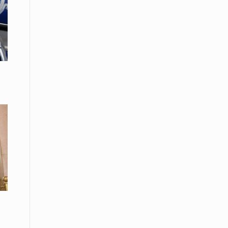
08 Απριλίου / Κοινωνία
Energean: Και φέτος στο πλευρό της
Ενορίας του Αγίου Γρηγορίου του
Θεολόγου στη Νέα Καρβάλη
08 Απριλίου /
Με επιτυχία ολοκληρώθηκε το
Thrace Negotiations Tournament
2026
08 Απριλίου /
Άστατος ο καιρός τις ημέρες του
Πάσχα
08 Απριλίου / Οικονομία
Κάτω από τα 100 δολάρια το
πετρέλαιο – Πτώση 20% στην τιμή
του ευρωπαϊκού αερίου
08 Απριλίου / Κοινωνία