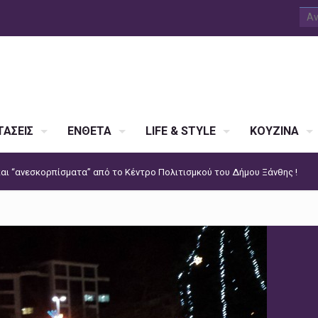
ΑΣΕΙΣ
ΕΝΘΕΤΑ
LIFE & STYLE
ΚΟΥΖΙΝΑ
 και “ανεσκορπίσματα” από το Κέντρο Πολιτισμκού του Δήμου Ξάνθης !