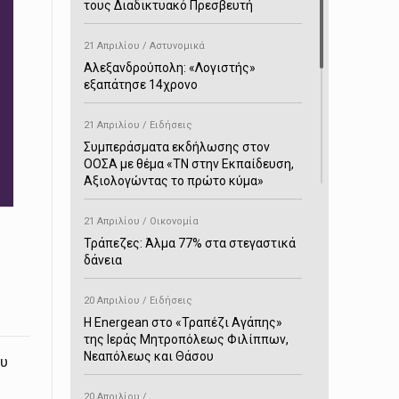
τους Διαδικτυακό Πρεσβευτή
21 Απριλίου / Αστυνομικά
Αλεξανδρούπολη: «Λογιστής»
εξαπάτησε 14χρονο
21 Απριλίου / Ειδήσεις
Συμπεράσματα εκδήλωσης στον
ΟΟΣΑ με θέμα «ΤΝ στην Εκπαίδευση,
Αξιολογώντας το πρώτο κύμα»
21 Απριλίου / Οικονομία
Τράπεζες: Άλμα 77% στα στεγαστικά
δάνεια
20 Απριλίου / Ειδήσεις
H Energean στο «Τραπέζι Αγάπης»
της Ιεράς Μητροπόλεως Φιλίππων,
Νεαπόλεως και Θάσου
ου
20 Απριλίου /