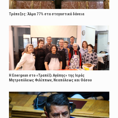
Τράπεζες: Άλμα 77% στα στεγαστικά δάνεια
H Energean στο «Τραπέζι Αγάπης» της Ιεράς
Μητροπόλεως Φιλίππων, Νεαπόλεως και Θάσου