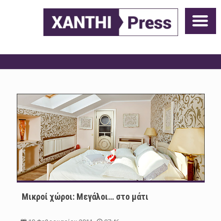
Μικροί χώροι: Μεγάλοι… στο μάτι