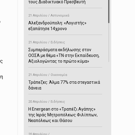
τους Διαδικτυακό Πρεσβευτή
21 Απριλίου / Αστυνομικά
ο
Αλεξανδρούπολη: «Λογιστής»
εξαπάτησε 14χρονο
21 Απριλίου / Ειδήσεις
Συμπεράσματα εκδήλωσης στον
ΟΟΣΑ με θέμα «ΤΝ στην Εκπαίδευση,
ής
Αξιολογώντας το πρώτο κύμα»
21 Απριλίου / Οικονομία
τη
Τράπεζες: Άλμα 77% στα στεγαστικά
δάνεια
20 Απριλίου / Ειδήσεις
H Energean στο «Τραπέζι Αγάπης»
της Ιεράς Μητροπόλεως Φιλίππων,
Νεαπόλεως και Θάσου
20 Απριλίου /