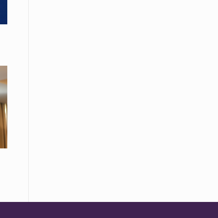
Το Μουσικό Σχολείο Ξάνθης σας
προσκαλεί στο σεμινάριο Χρήστου
Καλκάνη, «Get into the Music»
15 Απριλίου /
Υπογράφεται σήμερα η σύμβαση για
ερευνητική γεώτρηση στο Ιόνιο
15 Απριλίου /
Φυλάκιση 2,5 ετών σε δημοσιογράφο
στην Τουρκία για «διασπορά
παραπλανητικών πληροφοριών»
15 Απριλίου / Ειδήσεις
Νεφώσεις παροδικά αυξημένες σε
όλη τη χώρα – Αφρικανική σκόνη στα
κεντρικά και τα νότια
15 Απριλίου / Ελλάδα
Κλιμακώνουν τις κινητοποιήσεις
τους οι κτηνοτρόφοι της Λέσβου