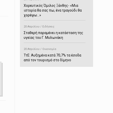
Χορευτικός Όμιλος Ξάνθης- «Mια
ιστορία θα σας πω, ένα τραγούδι θα
χορέψω…»
20 Απριλίου / Ειδήσεις
Σταθερή παραμένει η κατάσταση της
υγείας του Γ. Μυλωνάκη
20 Απριλίου / Οικονομία
ΤτΕ: Αυξημένα κατά 70,7% τα έσοδα
από τον τουρισμό στο δίμηνο
Ιανουαρίου-Φεβρουαρίου
20 Απριλίου / Αστυνομικά
Συνελήφθη στο Παρανέστι για κατοχή
πιστολιού κρότου – αερίου
20 Απριλίου / Κόσμος
Ιαπωνία: Σεισμός 7,5 βαθμών –
Δεύτερο τσουνάμι ύψους 80