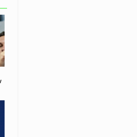
εκατοστών
20 Απριλίου / Ειδήσεις
Παρουσίαση του Κοινού
Προγράμματος Μεταπτυχιακών
Σπουδών «Evolutionary Medicine» από
το Δημοκρίτειο Πανεπιστήμιο
Θράκης
20 Απριλίου / Οικονομία
Μείωση 4,6% σημείωσε ο γενικός
δείκτης κύκλου εργασιών στη
βιομηχανία τον Φεβρουάριο εφέτος
ν
ανακοίνωσε η ΕΛΣΤΑΤ
20 Απριλίου / Ειδήσεις
Λειβαδίτης Ξάνθης: Πώς η πατάτα
«εκμεταλλεύτηκε» την κληρονομιά
των Παγετώνων
20 Απριλίου /