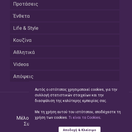
Προτάσεις
Ένθετα
Life & Style
Κουζίνα
Αθλητικά
Videos
Απόψεις
Αυτός ο ιστότοπος χρησιμοποιεί cookies, για την
συλλογή στατιστικών στοιχείων και την
διασφάλιση της καλύτερης εμπειρίας σας.
Με τη χρήση αυτού του ιστότοπου, αποδέχεστε τη
Μέλος του Δικτύου της
Hellas Press Media
|
χρήση των cookies.
Tι είναι τα Cookies;
Συντήρηση και Ανάπτυξη
Green Apple
Αποδοχή & Κλείσιμο