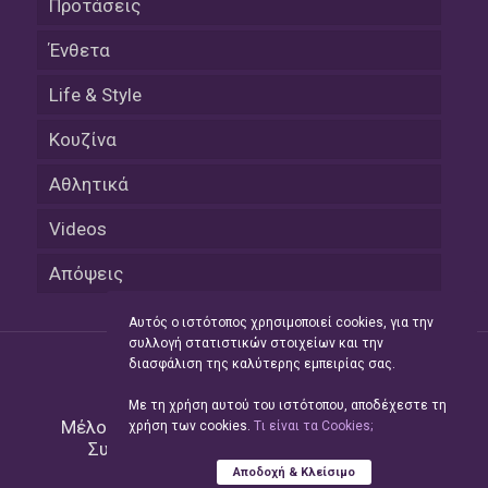
Προτάσεις
Ένθετα
Life & Style
Κουζίνα
Αθλητικά
Videos
Απόψεις
Αυτός ο ιστότοπος χρησιμοποιεί cookies, για την
συλλογή στατιστικών στοιχείων και την
διασφάλιση της καλύτερης εμπειρίας σας.
Με τη χρήση αυτού του ιστότοπου, αποδέχεστε τη
Μέλος του Δικτύου της
Hellas Press Media
|
χρήση των cookies.
Tι είναι τα Cookies;
Συντήρηση και Ανάπτυξη
Green Apple
Αποδοχή & Κλείσιμο