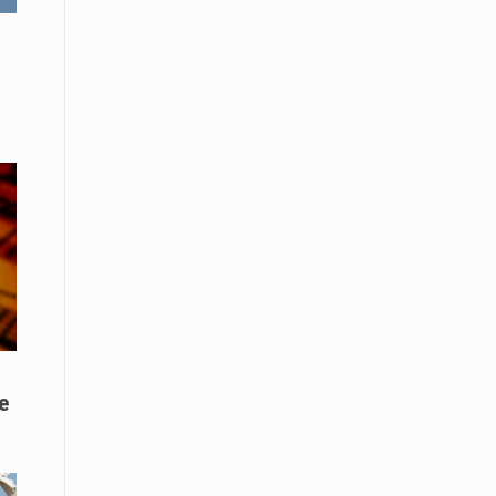
Μικρές πράξεις φροντίδας για
αδέσποτες γάτες από μαθητές στο
Κάτω Νευροκόπι
ο
07 Απριλίου / Κοινωνία
Το «Τρίτο Μέρος»: Γιατί η οικογένεια
του 2026 αναζητά το καταφύγιό της
στα Νεστοχώρια
06 Απριλίου / Κοινωνία
Δήμος Ξάνθης και Πυροσβεστική
Υπηρεσία: Κοινή δράση ενημέρωσης
και ετοιμότητας για την αντιπυρική
περίοδο 2026
06 Απριλίου /
Ο Δήμαρχος Αβδήρων συγχαίρει τους
e
ποδοσφαιριστές, τους προπονητές
και τις διοικήσεις των
Ποδοσφαιρικών Συλλόγων ΠΑΥΛΟΣ
ΜΕΛΑΣ ΚΟΥΤΣΟΥ & ΑΤΛΑΣ ΣΕΛΙΝΟΥ