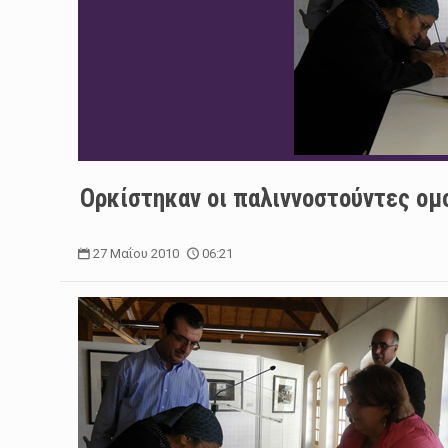
Ορκίστηκαν οι παλιννοστούντες ομ
27 Μαΐου 2010
06:21