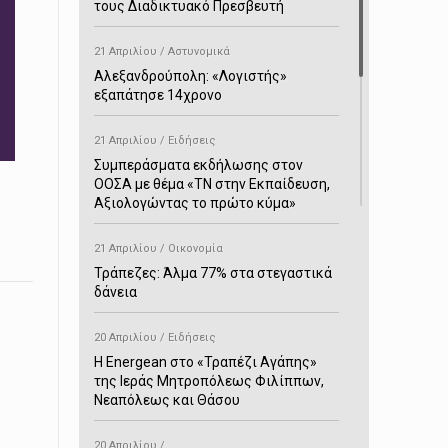
τους Διαδικτυακό Πρεσβευτή
21 Απριλίου / Αστυνομικά
Αλεξανδρούπολη: «Λογιστής»
εξαπάτησε 14χρονο
21 Απριλίου / Ειδήσεις
Συμπεράσματα εκδήλωσης στον
ΟΟΣΑ με θέμα «ΤΝ στην Εκπαίδευση,
Αξιολογώντας το πρώτο κύμα»
21 Απριλίου / Οικονομία
Τράπεζες: Άλμα 77% στα στεγαστικά
δάνεια
20 Απριλίου / Ειδήσεις
H Energean στο «Τραπέζι Αγάπης»
της Ιεράς Μητροπόλεως Φιλίππων,
Νεαπόλεως και Θάσου
20 Απριλίου /