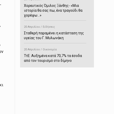
–
Χορευτικός Όμιλος Ξάνθης- «Mια
ιστορία θα σας πω, ένα τραγούδι θα
χορέψω…»
,
20 Απριλίου / Ειδήσεις
Σταθερή παραμένει η κατάσταση της
υγείας του Γ. Μυλωνάκη
ό
20 Απριλίου / Οικονομία
ων
ΤτΕ: Αυξημένα κατά 70,7% τα έσοδα
από τον τουρισμό στο δίμηνο
Ιανουαρίου-Φεβρουαρίου
20 Απριλίου / Αστυνομικά
Συνελήφθη στο Παρανέστι για κατοχή
κι
πιστολιού κρότου – αερίου
20 Απριλίου / Κόσμος
Ιαπωνία: Σεισμός 7,5 βαθμών –
Δεύτερο τσουνάμι ύψους 80