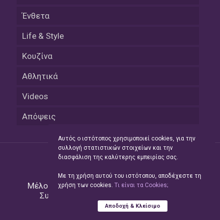
Ένθετα
Life & Style
Κουζίνα
Αθλητικά
Videos
Απόψεις
Αυτός ο ιστότοπος χρησιμοποιεί cookies, για την
συλλογή στατιστικών στοιχείων και την
διασφάλιση της καλύτερης εμπειρίας σας.
Με τη χρήση αυτού του ιστότοπου, αποδέχεστε τη
Μέλος του Δικτύου της
Hellas Press Media
|
χρήση των cookies.
Tι είναι τα Cookies;
Συντήρηση και Ανάπτυξη
Green Apple
Αποδοχή & Κλείσιμο