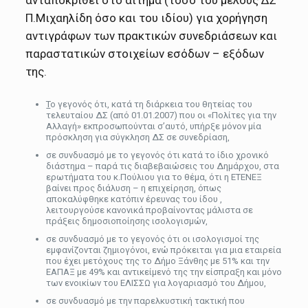
Π.Μιχαηλίδη όσο και του ιδίου) για χορήγηση
αντιγράφων των πρακτικών συνεδριάσεων και
παραστατικών στοιχείων εσόδων – εξόδων
της.
Τ
ο γεγονός ότι, κατά τη διάρκεια του θητείας του
τελευταίου ΔΣ (από 01.01.2007) που οι «Πολίτες για την
Αλλαγή» εκπροσωπούνται σ’αυτό, υπήρξε μόνον μία
πρόσκληση για σύγκληση ΔΣ σε συνεδρίαση,
σε συνδυασμό με το γεγονός ότι κατά το ίδιο χρονικό
διάστημα – παρά τις διαβεβαιώσεις του Δημάρχου, στα
ερωτήματα του κ.Πούλιου για το θέμα, ότι η ΕΤΕΝΕΞ
βαίνει προς διάλυση – η επιχείρηση, όπως
αποκαλύφθηκε κατόπιν έρευνας του ίδου ,
λειτουργούσε κανονικά προβαίνοντας μάλιστα σε
πράξεις δημοσιοποίησης ισολογισμών,
σε συνδυασμό με το γεγονός ότι οι ισολογισμοί της
εμφανίζονται ζημιογόνοι, ενώ πρόκειται για μια εταιρεία
που έχει μετόχους της το Δήμο Ξάνθης με 51% και την
ΕΑΠΑΞ με 49% και αντικείμενό της την είσπραξη και μόνο
των ενοικίων του ΕΛΙΣΣΩ για λογαριασμό του Δήμου,
σε συνδυασμό με την παρελκυστική τακτική που