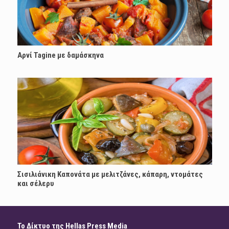
Αρνί Tagine με δαμάσκηνα
Σισιλιάνικη Καπονάτα με μελιτζάνες, κάπαρη, ντομάτες
και σέλερυ
Το Δίκτυο της Hellas Press Media