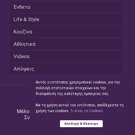
Ένθετα
Life & Style
Κουζίνα
Αθλητικά
Videos
Απόψεις
Αυτός ο ιστότοπος χρησιμοποιεί cookies, για την
συλλογή στατιστικών στοιχείων και την
διασφάλιση της καλύτερης εμπειρίας σας.
Με τη χρήση αυτού του ιστότοπου, αποδέχεστε τη
Μέλος του Δικτύου της
Hellas Press Media
|
χρήση των cookies.
Tι είναι τα Cookies;
Συντήρηση και Ανάπτυξη
Green Apple
Αποδοχή & Κλείσιμο