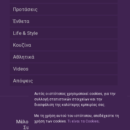
Προτάσεις
Ένθετα
Life & Style
Κουζίνα
Αθλητικά
Videos
Απόψεις
Αυτός ο ιστότοπος χρησιμοποιεί cookies, για την
συλλογή στατιστικών στοιχείων και την
διασφάλιση της καλύτερης εμπειρίας σας.
Με τη χρήση αυτού του ιστότοπου, αποδέχεστε τη
Μέλος του Δικτύου της
Hellas Press Media
|
χρήση των cookies.
Tι είναι τα Cookies;
Συντήρηση και Ανάπτυξη
Green Apple