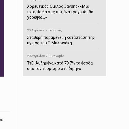
Χορευτικός Όμιλος Ξάνθης- «Mια
ιστορία θα σας πω, ένα τραγούδι θα
χορέψω…»
20 Απριλίου / Ειδήσεις
Σταθερή παραμένει η κατάσταση της
υγείας του Γ. Μυλωνάκη
20 Απριλίου / Οικονομία
ΤτΕ: Αυξημένα κατά 70,7% τα έσοδα
από τον τουρισμό στο δίμηνο
Ιανουαρίου-Φεβρουαρίου
20 Απριλίου / Αστυνομικά
Συνελήφθη στο Παρανέστι για κατοχή
πιστολιού κρότου – αερίου
20 Απριλίου / Κόσμος
ου
Ιαπωνία: Σεισμός 7,5 βαθμών –
Δεύτερο τσουνάμι ύψους 80