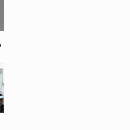
08 Απριλίου / Κοινωνία
Παγκόσμια Ημέρα Ρομά -Ένα σχολείο
που δίνει φωνή, ευκαιρίες και ελπίδα
08 Απριλίου / Υγεία
ο
Τρίκαλα: Ολιστικό πρόγραμμα
άσκησης για άτομα με νόσο
Πάρκινσον στο Πανεπιστήμιο
Θεσσαλίας
08 Απριλίου / Οικονομία
Εκτός έδρας συνεδριάσεις Δ.Σ.: το
Επιμελητήριο Ξάνθης ενισχύει την
επαφή με τους επαγγελματίες
08 Απριλίου / Άλλα Σπορ
Η Ξάνθη στον παλμό του ευρωπαϊκού
μπάσκετ U16 με το 2ο Διεθνές
Τουρνουά «Φ. Αμοιρίδης»