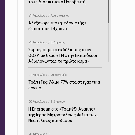
τους Διαδικτυακό Πρεσβευτή
21 Απριλίου / Αστυνομικά
Αλεξανδρούπολη: «Λογιστής»
εξαπάτησε 14χρονο
21 Απριλίου / Ειδήσεις
Συμπεράσματα εκδήλωσης στον
ΟΟΣΑ με θέμα «ΤΝ στην Εκπαίδευση,
Αξιολογώντας το πρώτο κύμα»
21 Απριλίου / Οικονομία
Τράπεζες: Άλμα 77% στα στεγαστικά
δάνεια
20 Απριλίου / Ειδήσεις
H Energean στο «Τραπέζι Αγάπης»
της Ιεράς Μητροπόλεως Φιλίππων,
Νεαπόλεως και Θάσου
20 Απριλίου /